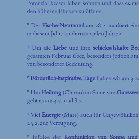
Potenzial besser leben können und dass es nun
den höheren Ebenen zu öffnen.
* Der
Fische-Neumond
am 28.2. markiert ei
in diesem Jahr, sondern in vielen Jahren.
* Um die
Liebe
und ihre
schicksalshafte B
gesamten Februar über, besonders jedoch am 1.
von besonderer Bedeutung.
*
Förderlich-inspirative Tage
haben wir am 3.2.,
* Um
Heilung
(Chiron) im Sinne von
Ganzwe
geht es am 4.2. und 8.2.
* Viel
Energie
(Mars) auch für Ungewöhnliches
23.2. zur Verfügung.
* Infolge der
Konjunktion von Sonne und