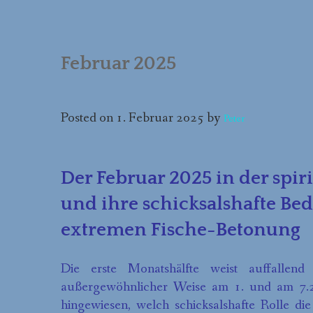
NATUR(FERIEN)SEMINARE
ONLINE-KURSE
Februar 2025
FORTBILDUNGEN
Posted on
1. Februar 2025
by
Peter
Der Februar 2025 in der spiri
und ihre schicksalshafte Be
extremen Fische-Betonung
Die erste Monatshälfte weist auffallen
außergewöhnlicher Weise am 1. und am 7.2
hingewiesen, welch schicksalshafte Rolle di