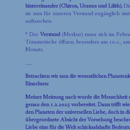
hintereinander (Chiron, Uranus und Lilith).
Die
sie nun für unseren Verstand zugänglich sin
auftauchen.
* Der
Verstand
(Merkur) muss sich im Februa
Träumerische öffnen, besonders am 10.2., am
Monats.
___
Betrachten wir nun die wesentlichen Planeten
Einzelnen:
Meiner Meinung nach wurde die Menschheit dur
genau den 1.2.2025 vorbereitet. Dann trifft wi
den Planeten der universellen Liebe, doch in d
übergeordnete Absicht der Vorsehung beschrei
Liebe eine für die Welt schicksalshafte Bedeut