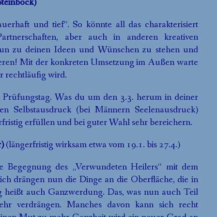
Steinbock)
erhaft und tief“. So könnte all das charakterisiert
tnerschaften, aber auch in anderen kreativen
, nun zu deinen Ideen und Wünschen zu stehen und
isieren! Mit der konkreten Umsetzung im Außen warte
 rechtläufig wird.
ein Prüfungstag. Was du um den 3.3. herum in deiner
en Selbstausdruck (bei Männern Seelenausdruck)
rfristig erfüllen und bei guter Wahl sehr bereichern.
r)
(längerfristig wirksam etwa vom 19.1. bis 27.4.)
ese Begegnung des „Verwundeten Heilers“ mit dem
ch drängen nun die Dinge an die Oberfläche, die in
g heißt auch Ganzwerdung. Das, was nun auch Teil
 mehr verdrängen. Manches davon kann sich recht