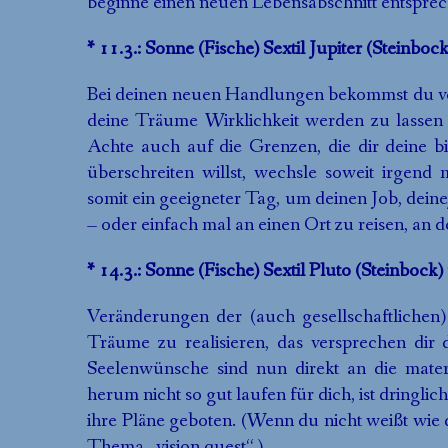
beginne einen neuen Lebensabschnitt entsprec
* 11.3.: Sonne (Fische) Sextil Jupiter (Steinbock
Bei deinen neuen Handlungen bekommst du vo
deine Träume Wirklichkeit werden zu lassen
Achte auch auf die Grenzen, die dir deine 
überschreiten willst, wechsle soweit irgend 
somit ein geeigneter Tag, um deinen Job, dei
– oder einfach mal an einen Ort zu reisen, an 
* 14.3.: Sonne (Fische) Sextil Pluto (Steinbock
Veränderungen der (auch gesellschaftlichen)
Träume zu realisieren, das versprechen dir d
Seelenwünsche sind nun direkt an die mater
herum nicht so gut laufen für dich, ist dringli
ihre Pläne geboten. (Wenn du nicht weißt wie 
Thema „vision quest“.)