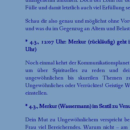
unangenehm anfühlen. Doch der Lohn für de
Fülle und damit letztlich auch viel Erfüllung se
Schau dir also genau und möglichst ohne Voru
und was du im Gegenzug an Altem und Belaste
* 4.3., 12:07 Uhr: Merkur (rückläufig) geht 
Uhr)
Noch einmal kehrt der Kommunikationsplanet 
um über Spirituelles zu reden und dei
ungewöhnlichen bis skurrilen Themen z
Ungewöhnliches oder Verrücktes! Geistige We
einstellen.
* 4.3., Merkur (Wassermann) im Sextil zu Ven
Dein Mut zu Ungewöhnlichem verspricht bes
Frau viel Bereicherndes. Warum nicht – a