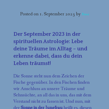
BESPRECHUNGEN
Posted on
1. September 2023
by
Peter
VIDEOS UND PODCASTS
STERNENPRODUKTE
Der September 2023 in der
ÜBER PETER BECK
spirituellen Astrologie: Lebe
deine Träume im Alltag – und
KONTAKT
erkenne dabei, dass du dein
Leben träumst!
Die Sonne steht nun dem Zeichen der
Fische gegenüber. In den Fischen finden
wir Anschluss an unsere Träume und
Sehnsüchte, an all das in uns, das mit dem
Verstand nicht zu fassen ist. Und nun, mit
der
Sonne in der Jungfrau
heißt es, diesen