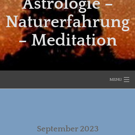
Astrologie –
Naturerfahrung
– Meditation
MENU
START
AKTUELLES
September 2023
DER ASTRO-MONAT