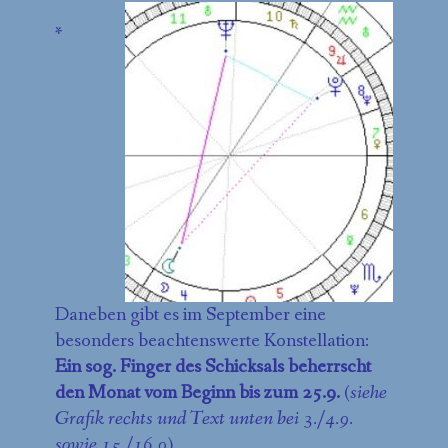
*
Daneben gibt es im September eine
besonders beachtenswerte Kon­stellation:
Ein sog. Finger des Schicksals beherrscht
den Monat vom Beginn bis zum 25.9.
(
siehe
Grafik rechts und Text unten bei 3./4.9.
sowie 15./16.9
).