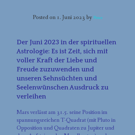
BESPRECHUNGEN
Posted on
1. Juni 2023
by
Peter
VIDEOS UND PODCASTS
STERNENPRODUKTE
Der Juni 2023 in der spirituellen
ÜBER PETER BECK
Astrologie: Es ist Zeit, sich mit
voller Kraft der Liebe und
KONTAKT
Freude zuzuwenden und
unseren Sehnsüchten und
Seelenwünschen Ausdruck zu
verleihen
Mars verlässt am 31.5. seine Position im
spannungsreichen T-Quadrat (mit Pluto in
Opposition und Quadraten zu Jupiter und