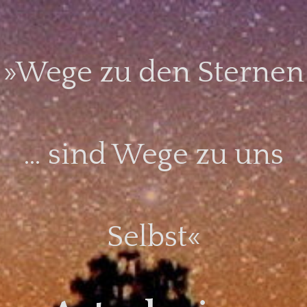
Skip
to
content
»Wege zu den Sternen
… sind Wege zu uns
Selbst«