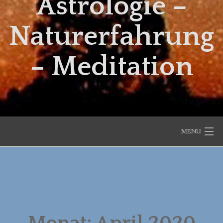
Astrologie –
Naturerfahrung
– Meditation
MENU
START
AKTUELLES
DER ASTRO-MONAT
Monat:
April 2020